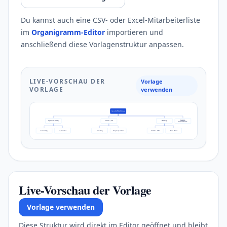
Du kannst auch eine CSV- oder Excel-Mitarbeiterliste
im
Organigramm-Editor
importieren und
anschließend diese Vorlagenstruktur anpassen.
LIVE-VORSCHAU DER
Vorlage
VORLAGE
verwenden
Geschäftsführung
Finanzen &
Operations-Leitung
Personal / HR
Marketing
Administration
Teamleitung
Spezialist:in
Recruiting
People Operations
Content & SEO
Paid Media
Live-Vorschau der Vorlage
Vorlage verwenden
Diese Struktur wird direkt im Editor geöffnet und bleibt