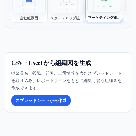
マーケティング組織図
会社組織図
スタートアップ組織図
Stella Reed
Owen Grant
Claire Evans
Performance
Marketing
Noah Reed
Liam Patel
Olivia
Priya Shah
Riley Adams
Parker Hill
Tomas He
Brand Manager
Head of Growth
Operations
COO
CTO
CFO
CTO
Progr
Ivy Brooks
Isaac Webb
Coordinator
Ethan Brooks
Zoe Nguyen
Lucas Ward
Mason Lee
Chloe Scott
Lucia R
Content
Paid Media
Coordinator
Operations
Engineering
Accountant
Full-stack
Content Marketer
Commun
マーケティング組織図
会社組織図
スタートアップ組織図
N
CSV・Excel から組織図を生成
従業員名、役職、部署、上司情報を含むスプレッドシート
を取り込み、レポートラインをもとに編集可能な組織図を
作成できます。
スプレッドシートから作成