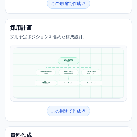
この用途で作成
採用計画
採用予定ポジションを含めた構成設計。
Charlotte
CHRO
Gabriel Wood
Sofia Kelly
Julian Price
Talent
HR Business
Learning and
Lily Nguyen
Coordinator
Coordinator
Recruiter
この用途で作成
資料作成