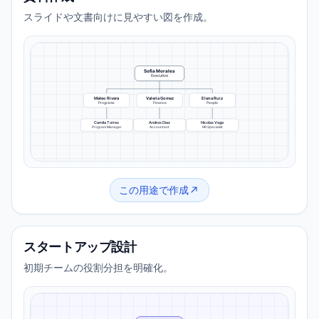
スライドや文書向けに見やすい図を作成。
Sofia Morales
Executive
Mateo Rivera
Valeria Gomez
Elena Ruiz
Programs
Finance
People
Camila Torres
Andres Diaz
Nicolas Vega
Program Manager
Accountant
HR Specialist
この用途で作成
スタートアップ設計
初期チームの役割分担を明確化。