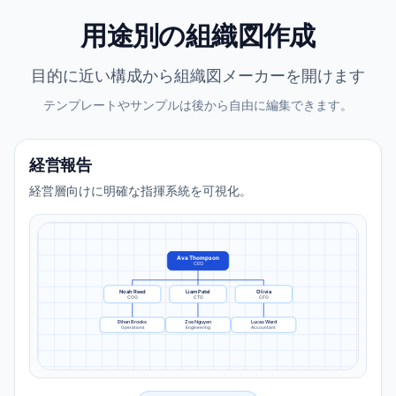
用途別の組織図作成
目的に近い構成から組織図メーカーを開けます
テンプレートやサンプルは後から自由に編集できます。
経営報告
経営層向けに明確な指揮系統を可視化。
Ava Thompson
CEO
Noah Reed
Liam Patel
Olivia
COO
CTO
CFO
Ethan Brooks
Zoe Nguyen
Lucas Ward
Operations
Engineering
Accountant