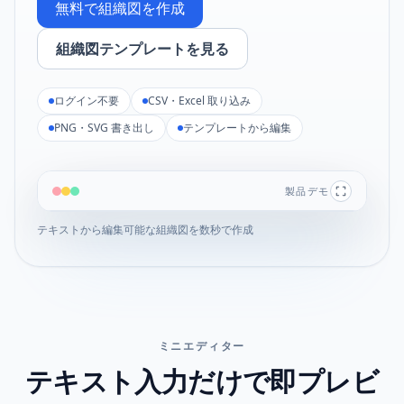
無料で組織図を作成
組織図テンプレートを見る
ログイン不要
CSV・Excel 取り込み
PNG・SVG 書き出し
テンプレートから編集
製品デモ
テキストから編集可能な組織図を数秒で作成
テーマ
書き出し
階層テキスト
CEO
  COO
CEO
    オペレーションマネージャー
  CTO
COO
CTO
    エンジニアリング責任者
オペレーションマネージャー
エンジニアリング責任者
ミニエディター
テキスト入力だけで即プレビ
フロントエンドエンジニア