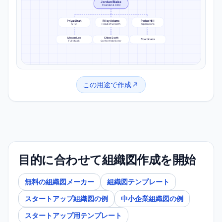
Jordan Blake
Founder & CEO
Priya Shah
Riley Adams
Parker Hill
CTO
Head of Growth
Operations
Mason Lee
Chloe Scott
Coordinator
Full-stack
Content Marketer
この用途で作成
目的に合わせて組織図作成を開始
無料の組織図メーカー
組織図テンプレート
スタートアップ組織図の例
中小企業組織図の例
スタートアップ用テンプレート