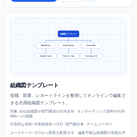
組織図テンプレート
Operations
Engineering
People Ops
Regional Teams
Platform + App
Recruiting + HR
組織図テンプレート
役職、部署、レポートラインを整理してオンラインで編集で
きる汎用組織図テンプレート。
対象
:
会社組織図や部門構成の社内共有 · オンボーディング資料や社内
Wiki への掲載
代表的な役割
:
代表取締役 / CEO · 部門責任者 · チームリーダー
ユースケース
:
ゼロから図形を配置せず、編集可能な組織図の初稿を作