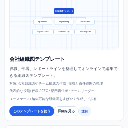
会社組織図テンプレート
Operations
Engineering
People Ops
Regional Teams
Platform + App
Recruiting + HR
会社組織図テンプレート
役職、部署、レポートラインを整理してオンラインで編集で
きる組織図テンプレート。
対象
:
会社組織図やチーム構成の作成 · 役職と責任範囲の整理
代表的な役割
:
代表 / CEO · 部門責任者 · チームリーダー
ユースケース
:
編集可能な組織図をすばやく作成して共有
このテンプレートを使う
詳細を見る
注目