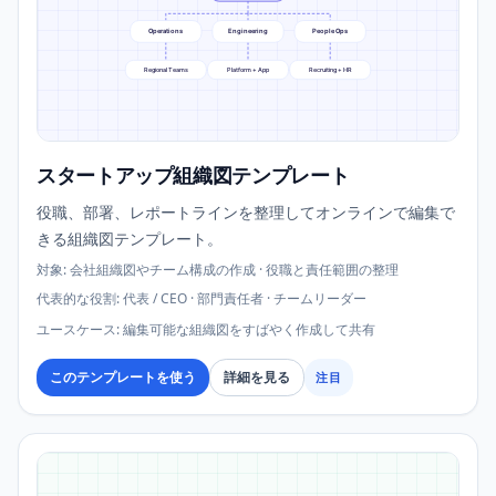
Operations
Engineering
People Ops
Regional Teams
Platform + App
Recruiting + HR
スタートアップ組織図テンプレート
役職、部署、レポートラインを整理してオンラインで編集で
きる組織図テンプレート。
対象
:
会社組織図やチーム構成の作成 · 役職と責任範囲の整理
代表的な役割
:
代表 / CEO · 部門責任者 · チームリーダー
ユースケース
:
編集可能な組織図をすばやく作成して共有
このテンプレートを使う
詳細を見る
注目