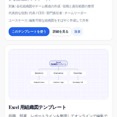
対象
:
会社組織図やチーム構成の作成 · 役職と責任範囲の整理
代表的な役割
:
代表 / CEO · 部門責任者 · チームリーダー
ユースケース
:
編集可能な組織図をすばやく作成して共有
このテンプレートを使う
詳細を見る
注目
Excel
用組織図テンプレート
Operations
Engineering
People Ops
Regional Teams
Platform + App
Recruiting + HR
Excel 用組織図テンプレート
役職、部署、レポートラインを整理してオンラインで編集で