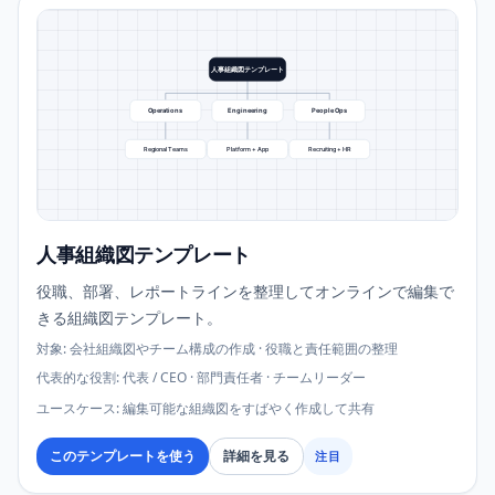
人事組織図テンプレート
Operations
Engineering
People Ops
Regional Teams
Platform + App
Recruiting + HR
人事組織図テンプレート
役職、部署、レポートラインを整理してオンラインで編集で
きる組織図テンプレート。
対象
:
会社組織図やチーム構成の作成 · 役職と責任範囲の整理
代表的な役割
:
代表 / CEO · 部門責任者 · チームリーダー
ユースケース
:
編集可能な組織図をすばやく作成して共有
このテンプレートを使う
詳細を見る
注目