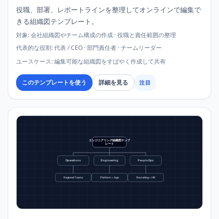
役職、部署、レポートラインを整理してオンラインで編集で
きる組織図テンプレート。
対象
:
会社組織図やチーム構成の作成 · 役職と責任範囲の整理
代表的な役割
:
代表 / CEO · 部門責任者 · チームリーダー
ユースケース
:
編集可能な組織図をすばやく作成して共有
このテンプレートを使う
詳細を見る
注目
エンジニアリング組織図テンプ
レート
Operations
Engineering
People Ops
Regional Teams
Platform + App
Recruiting + HR