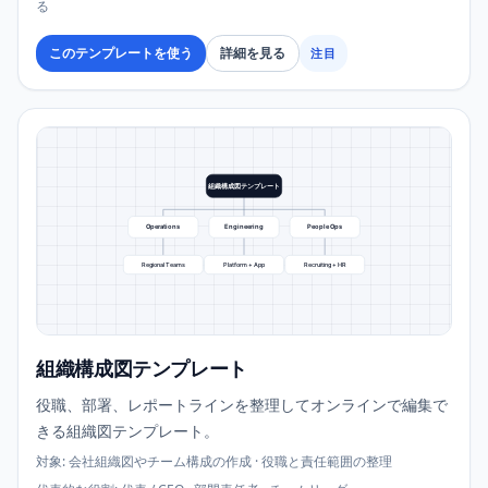
る
このテンプレートを使う
詳細を見る
注目
組織構成図テンプレート
Operations
Engineering
People Ops
Regional Teams
Platform + App
Recruiting + HR
組織構成図テンプレート
役職、部署、レポートラインを整理してオンラインで編集で
きる組織図テンプレート。
対象
:
会社組織図やチーム構成の作成 · 役職と責任範囲の整理