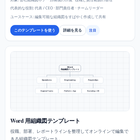
代表的な役割
:
代表 / CEO · 部門責任者 · チームリーダー
ユースケース
:
編集可能な組織図をすばやく作成して共有
このテンプレートを使う
詳細を見る
注目
Word
用組織図テンプレート
Operations
Engineering
People Ops
Regional Teams
Platform + App
Recruiting + HR
Word 用組織図テンプレート
役職、部署、レポートラインを整理してオンラインで編集で
きる組織図テンプレート。