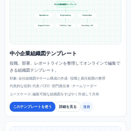
中小企業組織図テンプレート
Operations
Engineering
People Ops
Regional Teams
Platform + App
Recruiting + HR
中小企業組織図テンプレート
役職、部署、レポートラインを整理してオンラインで編集で
きる組織図テンプレート。
対象
:
会社組織図やチーム構成の作成 · 役職と責任範囲の整理
代表的な役割
:
代表 / CEO · 部門責任者 · チームリーダー
ユースケース
:
編集可能な組織図をすばやく作成して共有
このテンプレートを使う
詳細を見る
注目