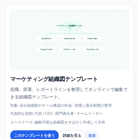
マーケティング組織図テンプレ
ート
Operations
Engineering
People Ops
Regional Teams
Platform + App
Recruiting + HR
マーケティング組織図テンプレート
役職、部署、レポートラインを整理してオンラインで編集で
きる組織図テンプレート。
対象
:
会社組織図やチーム構成の作成 · 役職と責任範囲の整理
代表的な役割
:
代表 / CEO · 部門責任者 · チームリーダー
ユースケース
:
編集可能な組織図をすばやく作成して共有
このテンプレートを使う
詳細を見る
注目