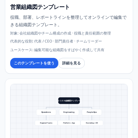
営業組織図テンプレート
役職、部署、レポートラインを整理してオンラインで編集で
きる組織図テンプレート。
対象
:
会社組織図やチーム構成の作成 · 役職と責任範囲の整理
代表的な役割
:
代表 / CEO · 部門責任者 · チームリーダー
ユースケース
:
編集可能な組織図をすばやく作成して共有
このテンプレートを使う
詳細を見る
マトリクス組織図テンプレート
Operations
Engineering
People Ops
Regional Teams
Platform + App
Recruiting + HR