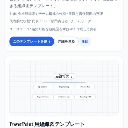
きる組織図テンプレート。
対象
:
会社組織図やチーム構成の作成 · 役職と責任範囲の整理
代表的な役割
:
代表 / CEO · 部門責任者 · チームリーダー
ユースケース
:
編集可能な組織図をすばやく作成して共有
このテンプレートを使う
詳細を見る
注目
PowerPoint
用組織図テンプレート
Operations
Engineering
People Ops
Regional Teams
Platform + App
Recruiting + HR
PowerPoint 用組織図テンプレート