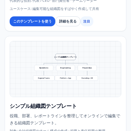
代表的な役割
:
代表 / CEO · 部門責任者 · チームリーダー
ユースケース
:
編集可能な組織図をすばやく作成して共有
このテンプレートを使う
詳細を見る
注目
シンプル組織図テンプレート
Operations
Engineering
People Ops
Regional Teams
Platform + App
Recruiting + HR
シンプル組織図テンプレート
役職、部署、レポートラインを整理してオンラインで編集で
きる組織図テンプレート。
対象
:
会社組織図やチーム構成の作成 · 役職と責任範囲の整理