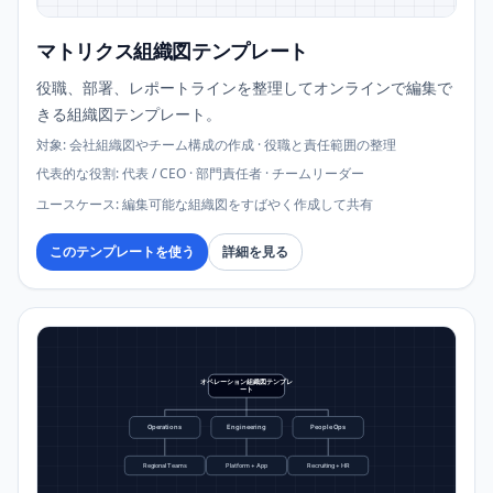
マトリクス組織図テンプレート
役職、部署、レポートラインを整理してオンラインで編集で
きる組織図テンプレート。
対象
:
会社組織図やチーム構成の作成 · 役職と責任範囲の整理
代表的な役割
:
代表 / CEO · 部門責任者 · チームリーダー
ユースケース
:
編集可能な組織図をすばやく作成して共有
このテンプレートを使う
詳細を見る
オペレーション組織図テンプレ
ート
Operations
Engineering
People Ops
Regional Teams
Platform + App
Recruiting + HR